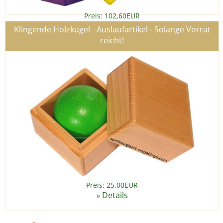
Preis: 102,60EUR
Details
»
Klingende Holzkugel - Auslaufartikel - Solange Vorrat
reicht!
Preis: 25,00EUR
Details
»