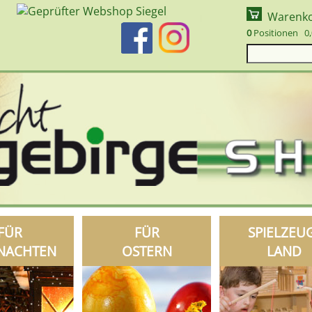
Warenk
0
Positionen 0,
FÜR
FÜR
SPIELZEU
NACHTEN
OSTERN
LAND