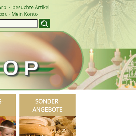
orb
·
besuchte Artikel
Mein Konto
00 € ·
G-
SONDER-
ANGEBOTE