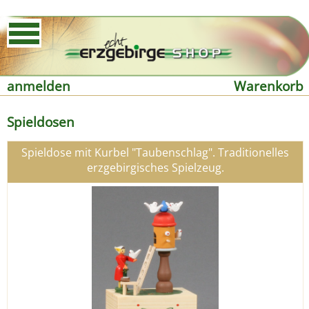
anmelden
Warenkorb
Spieldosen
Spieldose mit Kurbel "Taubenschlag". Traditionelles
erzgebirgisches Spielzeug.