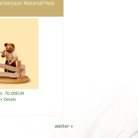
rtenzaun Material Holz
is: 70,00EUR
»
Details
weiter
»