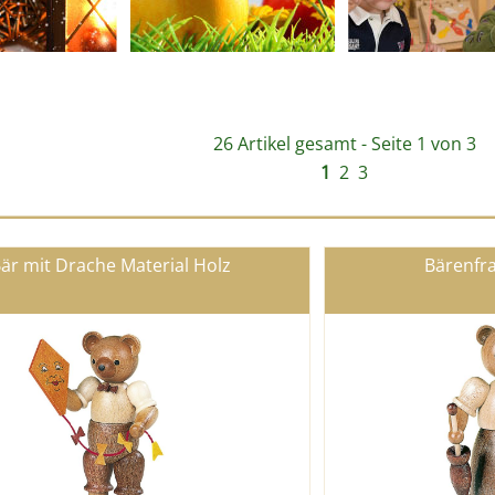
26 Artikel gesamt - Seite 1 von 3
1
2
3
är mit Drache Material Holz
Bärenfra