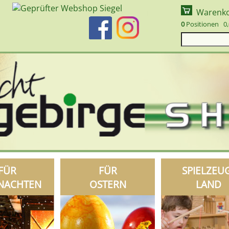
Warenk
0
Positionen 0,
FÜR
FÜR
SPIELZEU
NACHTEN
OSTERN
LAND