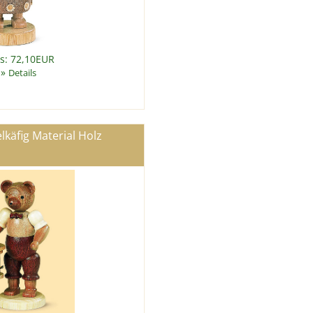
is: 72,10EUR
»
Details
lkäfig Material Holz