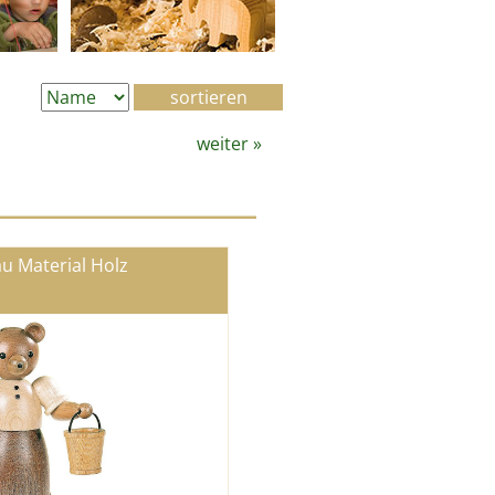
weiter
»
u Material Holz