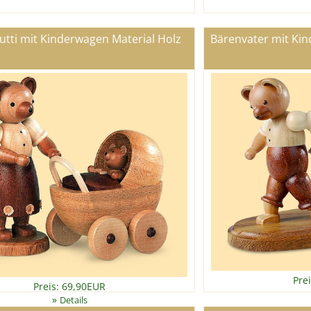
tti mit Kinderwagen Material Holz
Bärenvater mit Kin
Pre
Preis: 69,90EUR
»
Details