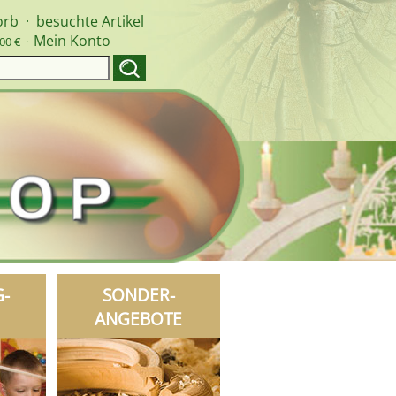
orb
·
besuchte Artikel
Mein Konto
00 € ·
G-
SONDER-
ANGEBOTE