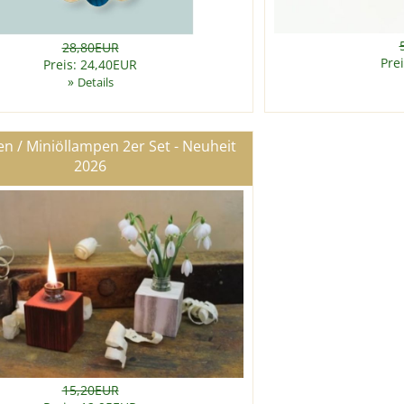
28,80EUR
Pre
Preis: 24,40EUR
»
Details
en / Miniöllampen 2er Set - Neuheit
2026
15,20EUR