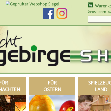
Warenk
0
Positionen 0,
FÜR
FÜR
SPIELZEU
NACHTEN
OSTERN
LAND