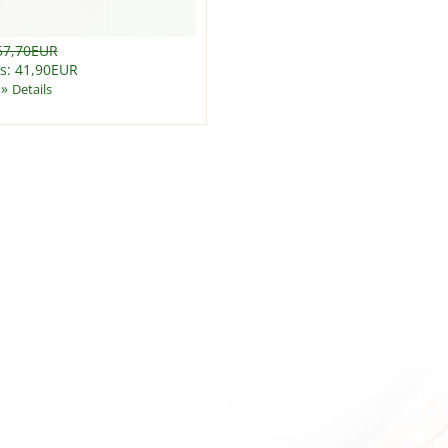
57,70EUR
is: 41,90EUR
»
Details