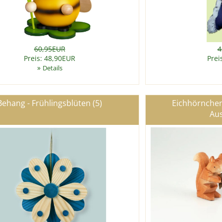
60,95EUR
4
Preis: 48,90EUR
Prei
»
Details
Behang - Frühlingsblüten (5)
Eichhörnchen
Aus