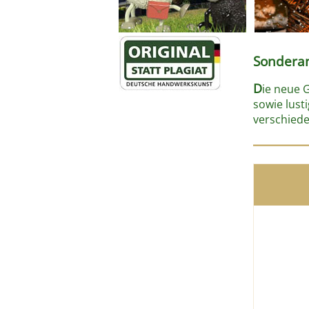
Sondera
D
ie neue 
sowie lust
verschiede