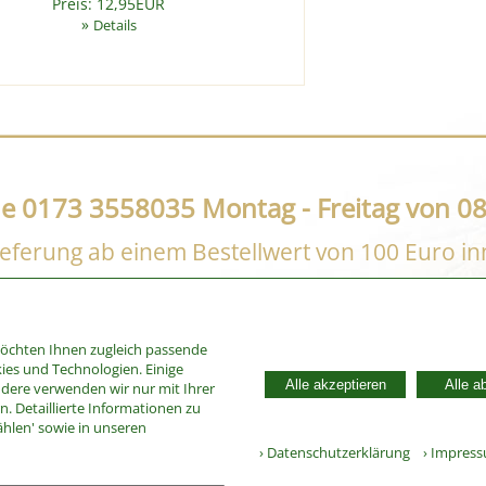
Preis: 12,95EUR
»
Details
ne 0173 3558035 Montag - Freitag von 08
eferung ab einem Bestellwert von 100 Euro i
möchten Ihnen zugleich passende
ies und Technologien. Einige
Alle akzeptieren
Alle a
ndere verwenden wir nur mit Ihrer
. Detaillierte Informationen zu
ählen' sowie in unseren
› Datenschutzerklärung
› Impres