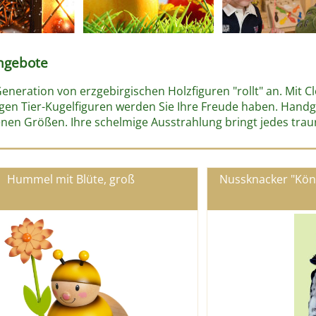
ngebote
Generation von erzgebirgischen Holzfiguren "rollt" an. Mit
igen Tier-Kugelfiguren werden Sie Ihre Freude haben. Handgef
nen Größen. Ihre schelmige Ausstrahlung bringt jedes trau
Hummel mit Blüte, groß
Nussknacker "Köni