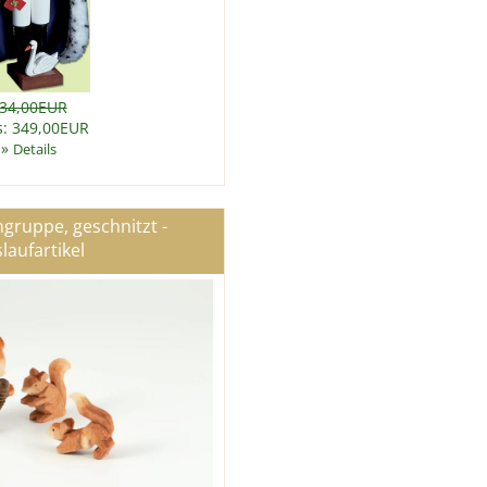
34,00EUR
s: 349,00EUR
»
Details
gruppe, geschnitzt -
laufartikel