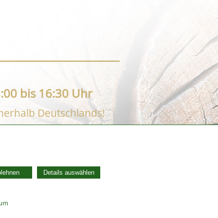
:00 bis 16:30 Uhr
nnerhalb Deutschlands!
AGB
Widerrufsbelehrung
blehnen
Details auswählen
Vertrag widerrufen
Datenschutzerklärung
Zahlung und Versand
sum
Batterieentsorgung