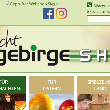
Warenk
0
Positionen 0,
FÜR
FÜR
SPIELZEU
NACHTEN
OSTERN
LAND