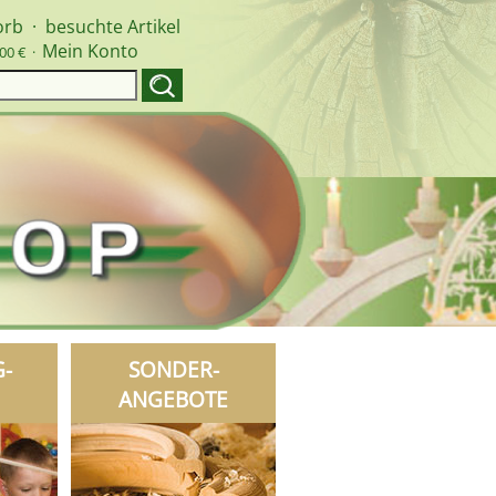
orb
·
besuchte Artikel
Mein Konto
00 € ·
G-
SONDER-
ANGEBOTE