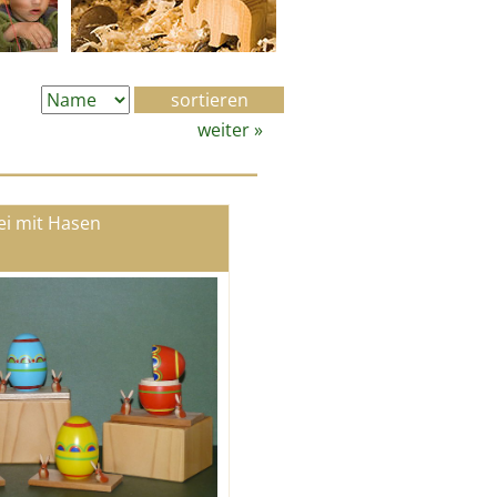
weiter
»
ei mit Hasen