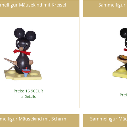
elfigur Mäusekind mit Kreisel
Sammelfigur 
Preis: 16,90EUR
Pre
»
Details
elfigur Mäusekind mit Schirm
Sammelfigur Mäu