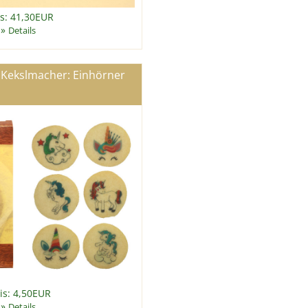
is: 41,30EUR
»
Details
 Kekslmacher: Einhörner
is: 4,50EUR
»
Details