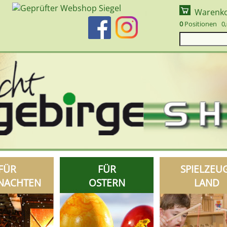
Warenk
0
Positionen 0,
FÜR
FÜR
SPIELZEU
NACHTEN
OSTERN
LAND