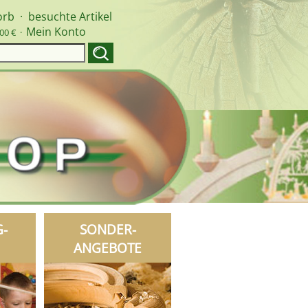
orb
·
besuchte Artikel
Mein Konto
00 € ·
G-
SONDER-
ANGEBOTE