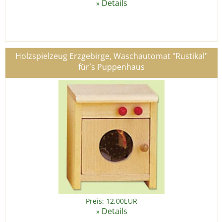
Details
»
Holzspielzeug Erzgebirge, Waschautomat "Rustikal"
für`s Puppenhaus
Preis: 12,00EUR
Details
»