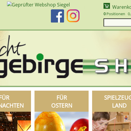
Warenk
0
Positionen 0,
FÜR
FÜR
SPIELZEU
NACHTEN
OSTERN
LAND