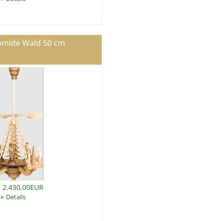
mide Wald 50 cm
: 2.430,00EUR
»
Details