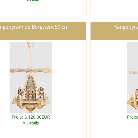
ngepyramide Bergwerk 50 cm
Hängepyra
Preis: 3.120,00EUR
Preis
»
Details