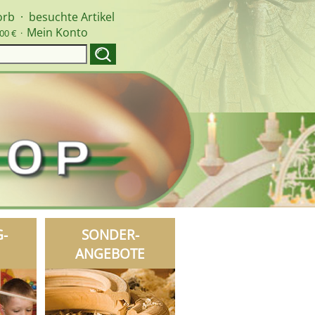
orb
·
besuchte Artikel
Mein Konto
00 € ·
G-
SONDER-
ANGEBOTE