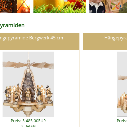
pyramiden
ngepyramide Bergwerk 45 cm
Hängepyra
Preis: 3.485,00EUR
Preis
»
Details