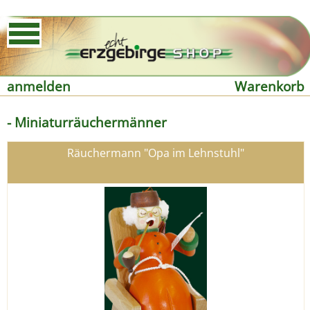
anmelden
Warenkorb
- Miniaturräuchermänner
Räuchermann "Opa im Lehnstuhl"