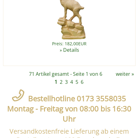
Preis: 182,00EUR
Details
»
71 Artikel gesamt - Seite 1 von 6
weiter
»
1
2
3
4
5
6
Bestellhotline 0173 3558035
Montag - Freitag von 08:00 bis 16:30
Uhr
Versandkostenfreie Lieferung ab einem