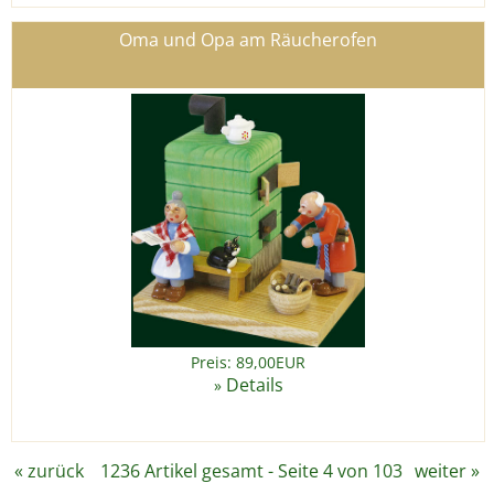
Oma und Opa am Räucherofen
Preis: 89,00EUR
Details
»
«
zurück
1236 Artikel gesamt - Seite 4 von 103
weiter
»