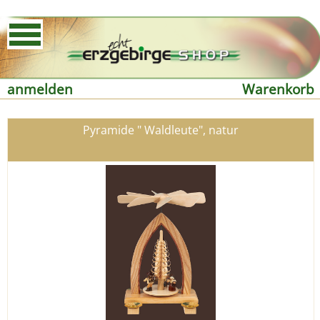
anmelden
Warenkorb
Pyramide " Waldleute", natur