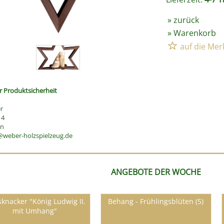
»
zurück
»
Warenkorb
 Produktsicherheit
r
 4
en
@weber-holzspielzeug.de
ANGEBOTE DER WOCHE
knacker "König Ludwig II.
Behang - Frühlingsblüten (5)
mit Umhang"