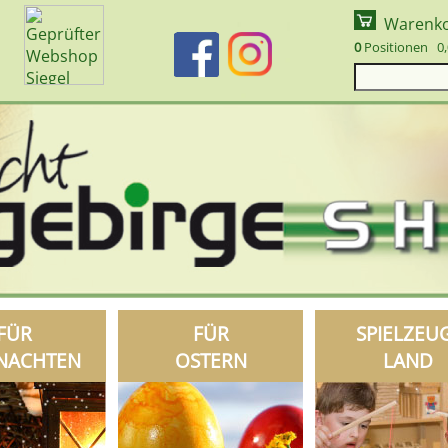
Warenk
0
Positionen 0,
FÜR
FÜR
SPIELZEU
NACHTEN
OSTERN
LAND