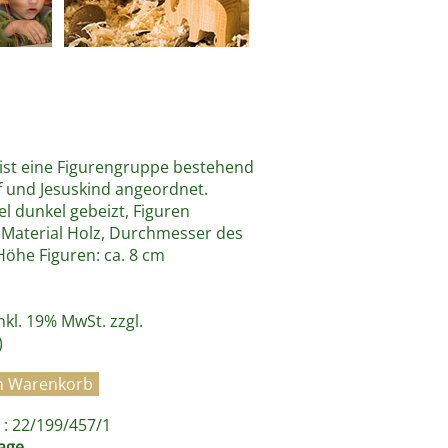
 ist eine Figurengruppe bestehend
f und Jesuskind angeordnet.
l dunkel gebeizt, Figuren
 Material Holz, Durchmesser des
Höhe Figuren: ca. 8 cm
inkl. 19% MwSt. zzgl.
)
: 22/199/457/1
age