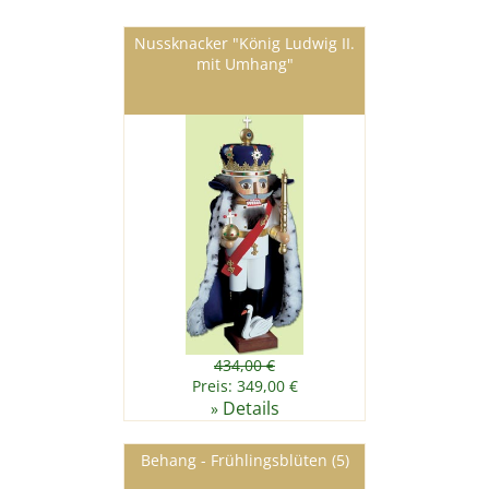
Nussknacker "König Ludwig II.
mit Umhang"
434,00 €
Preis: 349,00 €
Details
»
Behang - Frühlingsblüten (5)