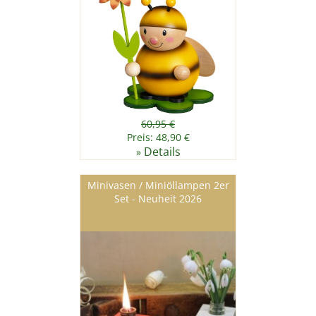
60,95 €
Preis: 48,90 €
Details
»
Minivasen / Miniöllampen 2er
Set - Neuheit 2026