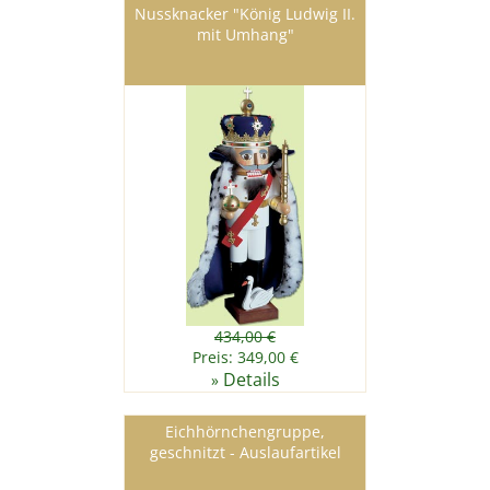
Nussknacker "König Ludwig II.
mit Umhang"
434,00 €
Preis: 349,00 €
Details
»
Eichhörnchengruppe,
geschnitzt - Auslaufartikel