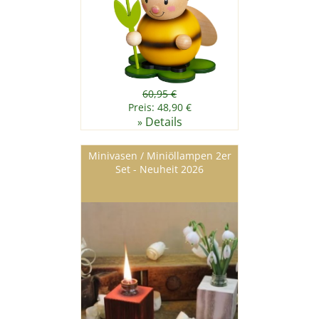
60,95 €
Preis: 48,90 €
Details
»
Minivasen / Miniöllampen 2er
Set - Neuheit 2026