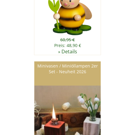
60,95 €
Preis: 48,90 €
Details
»
Minivasen / Miniöllampen 2er
Set - Neuheit 2026