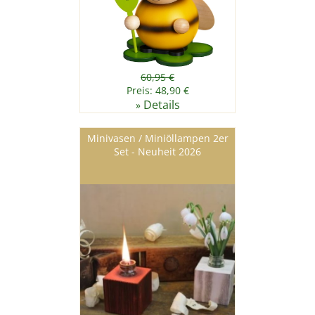
60,95 €
Preis: 48,90 €
Details
»
Minivasen / Miniöllampen 2er
Set - Neuheit 2026