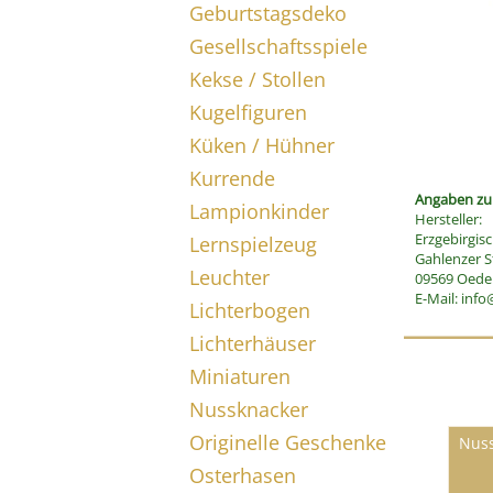
Geburtstagsdeko
Gesellschaftsspiele
Kekse / Stollen
Kugelfiguren
Küken / Hühner
Kurrende
Angaben zur
Lampionkinder
Hersteller:
Erzgebirgi
Lernspielzeug
Gahlenzer St
Leuchter
09569 Oede
E-Mail:
info
Lichterbogen
Lichterhäuser
Miniaturen
Nussknacker
Originelle Geschenke
Nuss
Osterhasen