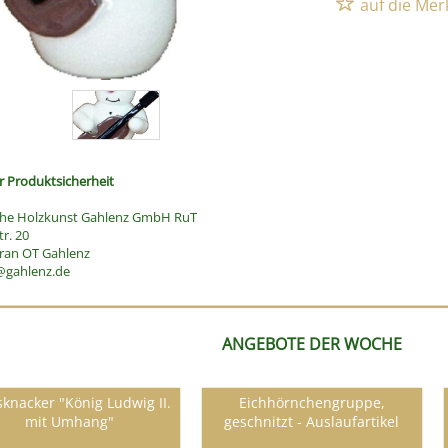
 Produktsicherheit
sche Holzkunst Gahlenz GmbH RuT
r. 20
ran OT Gahlenz
@gahlenz.de
ANGEBOTE DER WOCHE
knacker "König Ludwig II.
Eichhörnchengruppe,
mit Umhang"
geschnitzt - Auslaufartikel