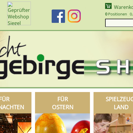
Warenk
0
Positionen 0,
FÜR
FÜR
SPIELZEU
NACHTEN
OSTERN
LAND