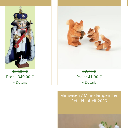
434,00 €
57,70 €
Preis: 349,00 €
Preis: 41,90 €
»
»
Details
Details
Minivasen / Miniöllampen 2er
Set - Neuheit 2026