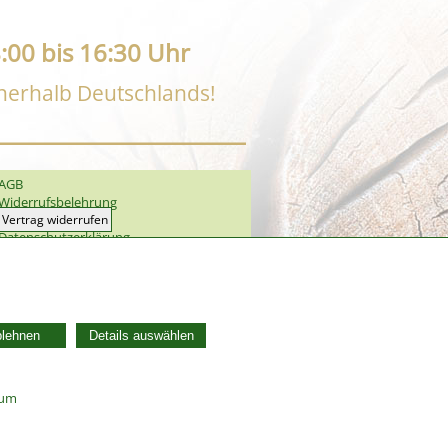
:00 bis 16:30 Uhr
nnerhalb Deutschlands!
AGB
Widerrufsbelehrung
Vertrag widerrufen
Datenschutzerklärung
Zahlung und Versand
Batterieentsorgung
Widerruf Cookie-Einwilligung
blehnen
Details auswählen
sum