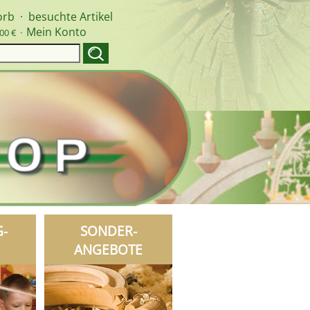
orb
·
besuchte Artikel
Mein Konto
00 € ·
G-
SONDER-
ANGEBOTE