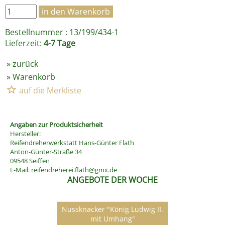
Bestellnummer : 13/199/434-1
Lieferzeit:
4-7 Tage
»
zurück
»
Warenkorb
Angaben zur Produktsicherheit
Hersteller:
Reifendreherwerkstatt Hans-Günter Flath
Anton-Günter-Straße 34
09548 Seiffen
E-Mail:
reifendreherei.flath@gmx.de
ANGEBOTE DER WOCHE
Nussknacker "König Ludwig II.
mit Umhang"