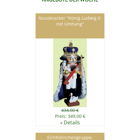
Nussknacker "König Ludwig II.
mit Umhang"
434,00 €
Preis: 349,00 €
Details
»
Eichhörnchengruppe,