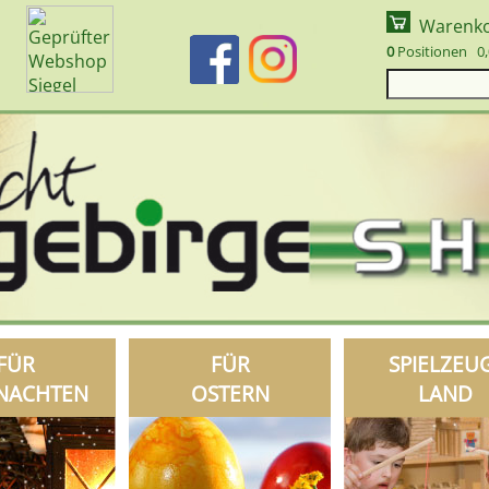
Warenk
0
Positionen 0,
FÜR
FÜR
SPIELZEU
NACHTEN
OSTERN
LAND