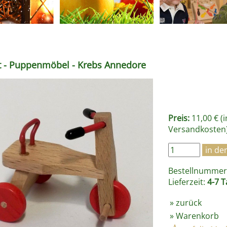
t - Puppenmöbel - Krebs Annedore
Preis:
11,00 € (
Versandkosten
Bestellnummer 
Lieferzeit:
4-7 T
»
zurück
»
Warenkorb