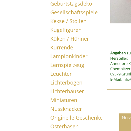
Geburtstagsdeko
Gesellschaftsspiele
Kekse / Stollen
Kugelfiguren
Küken / Hühner
Kurrende
Angaben zur
Lampionkinder
Hersteller:
Annedore Kr
Lernspielzeug
Chemnitzer 
Leuchter
09579 Grün
E-Mail:
info
Lichterbogen
Lichterhäuser
Miniaturen
Nussknacker
Originelle Geschenke
Nuss
Osterhasen