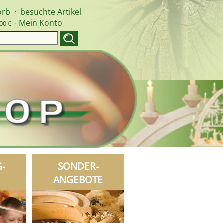
orb
·
besuchte Artikel
Mein Konto
00 € ·
G-
SONDER-
ANGEBOTE