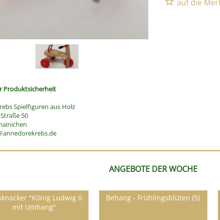
 Produktsicherheit
ebs Spielfiguren aus Holz
Straße 50
hainichen
@annedorekrebs.de
ANGEBOTE DER WOCHE
knacker "König Ludwig II.
Behang - Frühlingsblüten (5)
mit Umhang"