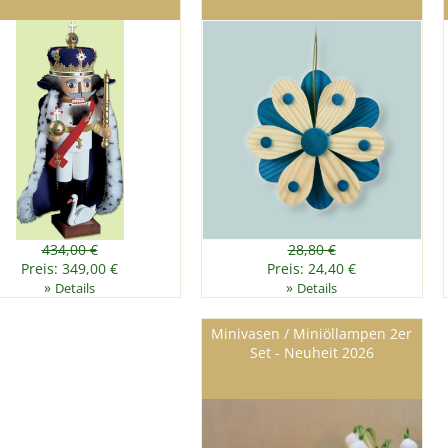
434,00 €
28,80 €
Preis: 349,00 €
Preis: 24,40 €
»
»
Details
Details
Minivasen / Miniöllampen 2er
Set - Neuheit 2026