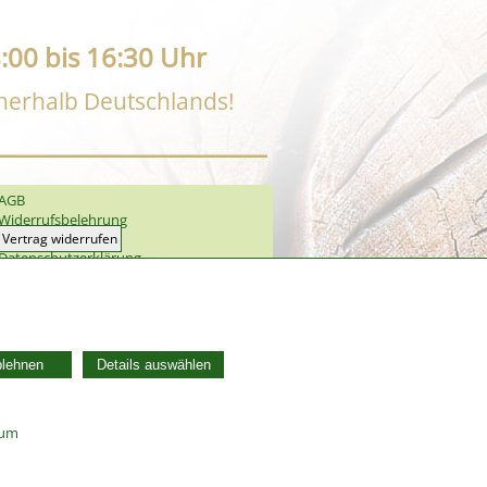
:00 bis 16:30 Uhr
nnerhalb Deutschlands!
AGB
Widerrufsbelehrung
Vertrag widerrufen
Datenschutzerklärung
Zahlung und Versand
Batterieentsorgung
Widerruf Cookie-Einwilligung
blehnen
Details auswählen
sum