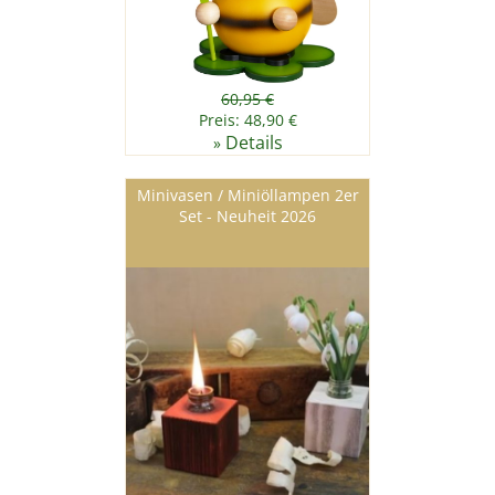
60,95 €
Preis: 48,90 €
Details
»
Minivasen / Miniöllampen 2er
Set - Neuheit 2026