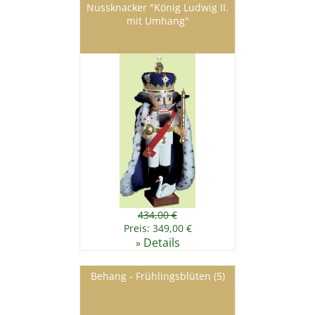
Nussknacker "König Ludwig II.
mit Umhang"
434,00 €
Preis: 349,00 €
Details
»
Behang - Frühlingsblüten (5)