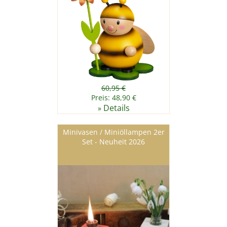
60,95 €
Preis: 48,90 €
Details
»
Minivasen / Miniöllampen 2er
Set - Neuheit 2026