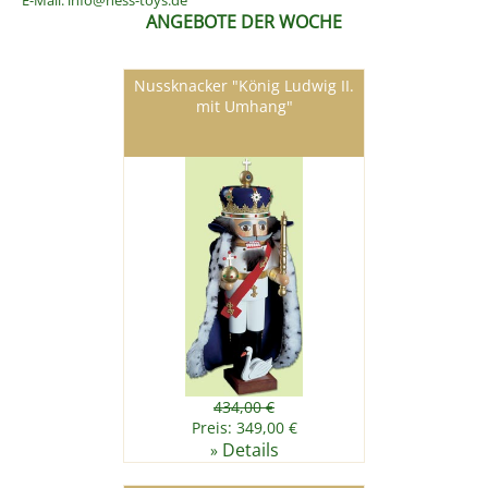
E-Mail:
info@hess-toys.de
ANGEBOTE DER WOCHE
Nussknacker "König Ludwig II.
mit Umhang"
434,00 €
Preis: 349,00 €
Details
»