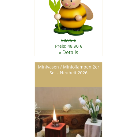
60,95 €
Preis: 48,90 €
Details
»
Minivasen / Miniöllampen 2er
Set - Neuheit 2026