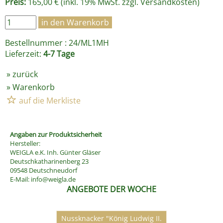
Preis:
165,00 € (inkl. 19% MwSt. zzgl.
Versandkosten
)
Bestellnummer : 24/ML1MH
Lieferzeit:
4-7 Tage
»
zurück
»
Warenkorb
Angaben zur Produktsicherheit
Hersteller:
WEIGLA e.K. Inh. Günter Gläser
Deutschkatharinenberg 23
09548 Deutschneudorf
E-Mail:
info@weigla.de
ANGEBOTE DER WOCHE
Nussknacker "König Ludwig II.