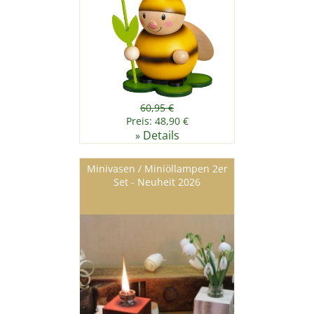
60,95 €
Preis: 48,90 €
Details
»
Minivasen / Miniöllampen 2er
Set - Neuheit 2026