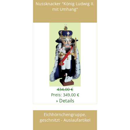
Nussknacker "König Ludwig II.
mit Umhang"
434,00 €
Preis: 349,00 €
Details
»
Eichhörnchengruppe,
geschnitzt - Auslaufartikel