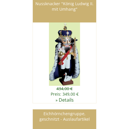
Nussknacker "König Ludwig II.
mit Umhang"
434,00 €
Preis: 349,00 €
Details
»
Eichhörnchengruppe,
geschnitzt - Auslaufartikel