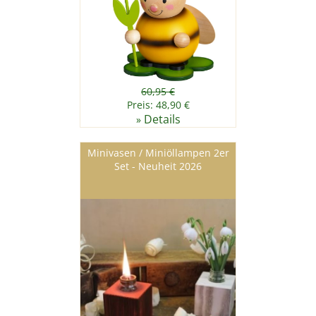
60,95 €
Preis: 48,90 €
Details
»
Minivasen / Miniöllampen 2er
Set - Neuheit 2026